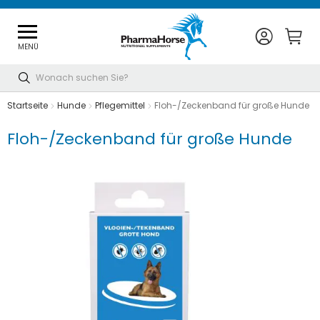
MENÜ
Suche
Startseite
Hunde
Pflegemittel
Floh-/Zeckenband für große Hunde
Floh-/Zeckenband für große Hunde
Zum
Ende
der
Bildgalerie
springen