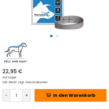
Zum
Anfang
der
Bildgalerie
springen
22,95 €
Auf Lager
inkl. MwSt. zzgl. Versandkosten
In den Warenkorb
-
+