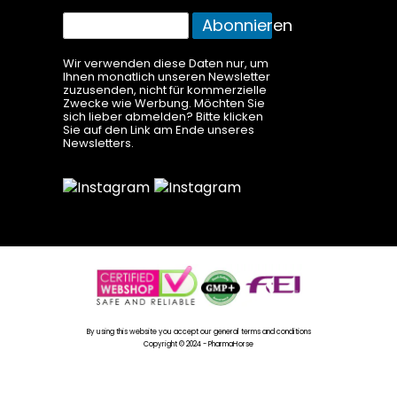
Melden
Abonnieren
Sie
sich
Wir verwenden diese Daten nur, um
Ihnen monatlich unseren Newsletter
für
zuzusenden, nicht für kommerzielle
unseren
Zwecke wie Werbung. Möchten Sie
Newsletter
sich lieber abmelden? Bitte klicken
Sie auf den Link am Ende unseres
an:
Newsletters.
By using this website you accept our general terms and conditions
Copyright © 2024 - PharmaHorse