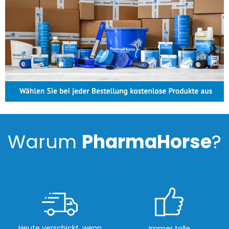
Warum
PharmaHorse
?
Heute verschickt, wenn
Immer tolle