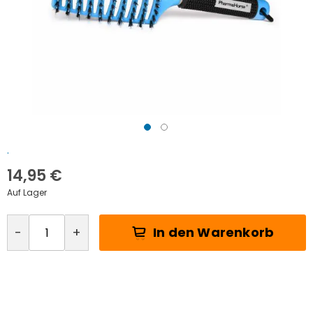
Zum
.
Anfang
der
14,95 €
Bildgalerie
Auf Lager
springen
In den Warenkorb
-
+