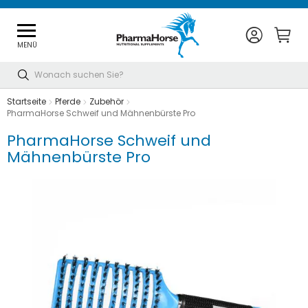
MENÜ
Suche
Startseite
Pferde
Zubehör
PharmaHorse Schweif und Mähnenbürste Pro
PharmaHorse Schweif und
Mähnenbürste Pro
Zum
Ende
der
Bildgalerie
springen