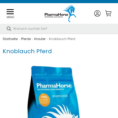
MENÜ
Suche
Startseite
Pferde
Krauter
Knoblauch Pferd
Knoblauch Pferd
Zum
Ende
der
Bildgalerie
springen