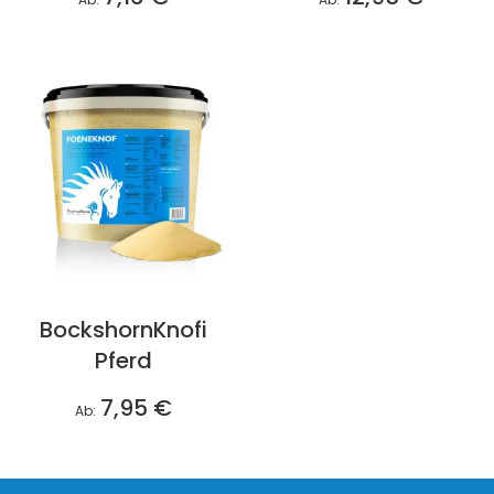
BockshornKnofi
Pferd
7,95 €
Ab