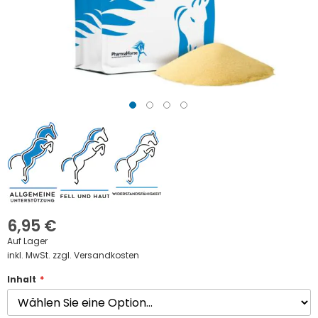
Zum
Anfang
der
Bildgalerie
springen
6,95 €
Auf Lager
inkl. MwSt. zzgl. Versandkosten
Inhalt