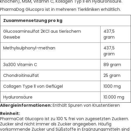
knochen), MSM, Vitamin C, Kollagen Typ II en Hyaluronsäure.
PharmaDog Glucopro ist in mehreren Tierkliniken erhältlich.
Zusammensetzung
pro kg
Glucosaminsulfat 2KCl aus tierischem
437,5
Gewebe
gram
Methylsulphonyl-methan
437,5
gram
3a300 Vitamin C
89 gram
Chondroitinsulfat
25 gram
Collagen Type ll von Geflügel
1000 mg
Hyaluronsäure
10.000 mg
Allergieinformationen:
Enthält Spuren von Krustentieren
Reinheit:
PharmaCat Glucopro ist zu 100 % frei von zugesetzten Zuckern.
Zucker sind nicht immer als Zucker angegeben. Häufig
vorkommende Zucker und Süßstoffe in Ergänzungsmitteln sind