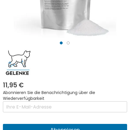
Zum
Anfang
der
Bildgalerie
springen
11,95 €
Abonnieren Sie die Benachrichtigung über die
Wiederverfügbarkeit
Abonnieren